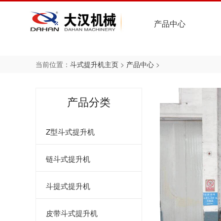
网站首页
产品中心
当前位置：
斗式提升机主页
>
产品中心
>
NE斗式提升机
生产场景
大汉简介
TH环链式斗式提升机
合作伙伴
发展历程
产品分类
垂直斗式提升机
企业资质
Z型斗式提升机
钢芯胶带斗式提升机
员工风采
刮板输送机
链斗式提升机
更多产品
斗提式提升机
皮带斗式提升机