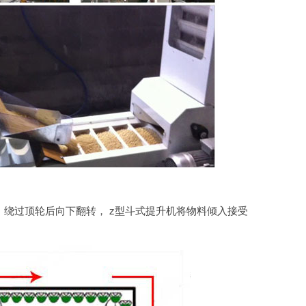
绕过顶轮后向下翻转， z型斗式提升机将物料倾入接受