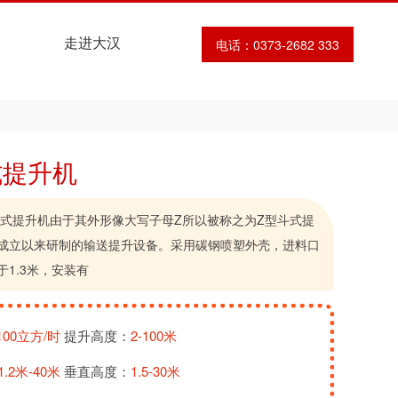
走进大汉
联系我们
电话：0373-2682 333
式提升机
式提升机由于其外形像大写子母Z所以被称之为Z型斗式提
成立以来研制的输送提升设备。采用碳钢喷塑外壳，进料口
1.3米，安装有
-100立方/时
提升高度：
2-100米
1.2米-40米
垂直高度：
1.5-30米