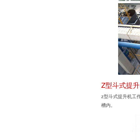
Z型斗式提
z型斗式提升机工
槽内。