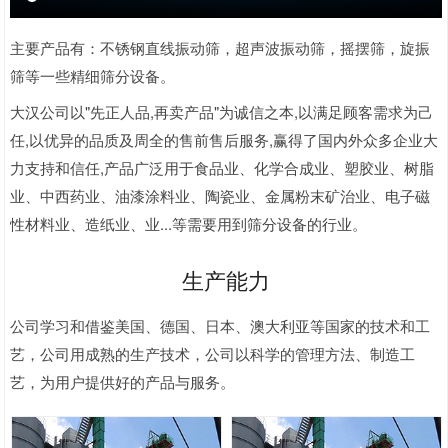
主要产品有：
不锈钢直线振动筛，超声波振动筛，摇摆筛，旋振
筛
等一些精细筛分设备。
大汉公司以"先正人品,再卖产品"为诚信之本,以满足顾客需求为己
任,以优异的品质及周全的售前售后服务,赢得了国内外众多企业大
力支持和信任,产品广泛用于食品业、化学合成业、塑胶业、树脂
业、中西药业、油漆涂料业、陶瓷业、金属粉末矿治业、电子磁
性材料业、造纸业、业...等需要用到筛分设备的行业。
生产能力
公司学习和借鉴美国、德国、日本、澳大利亚等国家的技术和工
艺，公司用成熟的生产技术，公司以科学的管理方法、制造工
艺，为用户提供好的产品与服务。