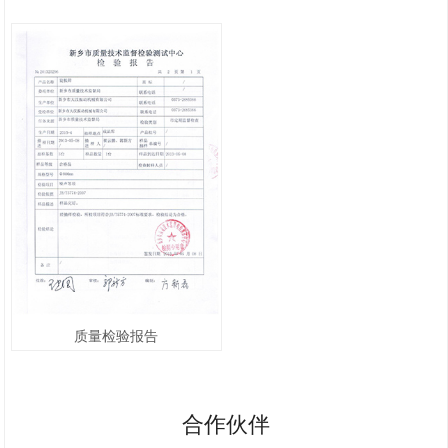
质量检验报告
合作伙伴