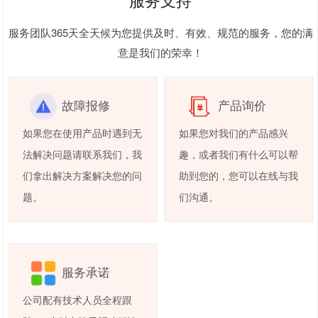
服务团队365天全天候为您提供及时、有效、规范的服务，您的满
意是我们的荣幸！
故障报修
产品询价
如果您在使用产品时遇到无
如果您对我们的产品感兴
法解决问题请联系我们，我
趣，或者我们有什么可以帮
们拿出解决方案解决您的问
助到您的，您可以在线与我
题。
们沟通。
服务承诺
公司配有技术人员全程跟