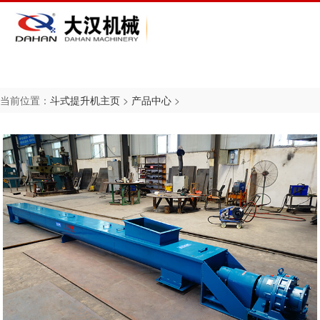
当前位置：
斗式提升机主页
>
产品中心
>
斗式提升机
场景
简介
环链式斗式提升机
伙伴
历程
斗式提升机
资质
斗式提升机
风采
胶带斗式提升机
产品