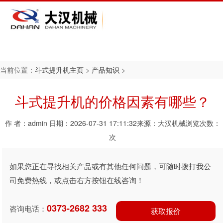
当前位置：
斗式提升机主页
>
产品知识
>
胶带斗式提升机
场景
简介
斗式提升机的价格因素有哪些？
输送机
伙伴
历程
作 者：admin
日期：2026-07-31 17:11:32
来源：大汉机械
浏览次数：
D斗式提升机
资质
次
输送机
风采
如果您正在寻找相关产品或有其他任何问题，可随时拨打我公
钢螺旋输送机
司免费热线，或点击右方按钮在线咨询！
产品
0373-2682 333
咨询电话：
获取报价